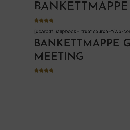
BANKETTMAPPE
MENÜ
[dearpdf isflipbook="true" source="/wp-c
BANKETTMAPPE 
MEETING