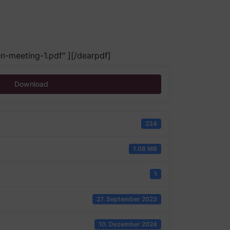
+49 (0) 371 444664-0
-meeting-1.pdf" ][/dearpdf]
Download
234
1.08 MB
1
27. September 2023
10. Dezember 2024