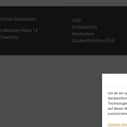
Schloss Rabenstein
AGB
Datenschutz
-Müntzer-Höhe 14
Impressum
Chemnitz
Cookie-Richtlinie (EU)
Um dir ein 
Geräteinfor
Technologie
auf dieser W
zurückziehs
Dienste ver