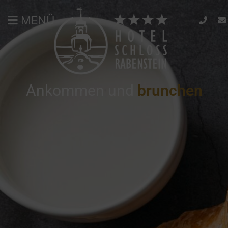
MENÜ
Ankommen und
b
r
u
n
c
h
e
n