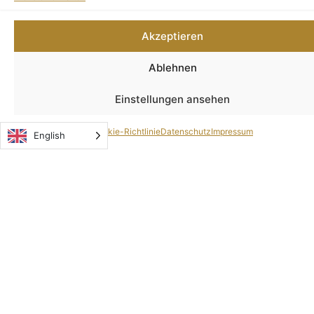
Akzeptieren
Ablehnen
Sonntagsbrunch
Einstellungen ansehen
Start:
13.12.2026 10:30 Uhr
Cookie-Richtlinie
Datenschutz
Impressum
English
Ende:
13.12.2026 14:00 Uhr
Details anzeigen