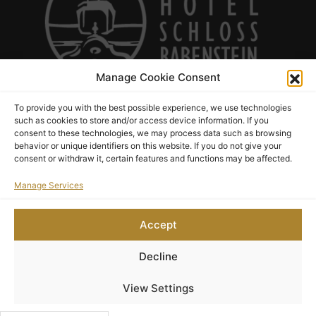
Manage Cookie Consent
To provide you with the best possible experience, we use technologies
Hotel Schloss Rabenstein
such as cookies to store and/or access device information. If you
consent to these technologies, we may process data such as browsing
14 Thomas-Müntzer-Höhe,
behavior or unique identifiers on this website. If you do not give your
, 09117 Chemnitz
consent or withdraw it, certain features and functions may be affected.
Manage Services
Terms and Conditions
Privacy Policy
Accept
Legal Notice
Cookie Policy (EU)
Decline
View Settings